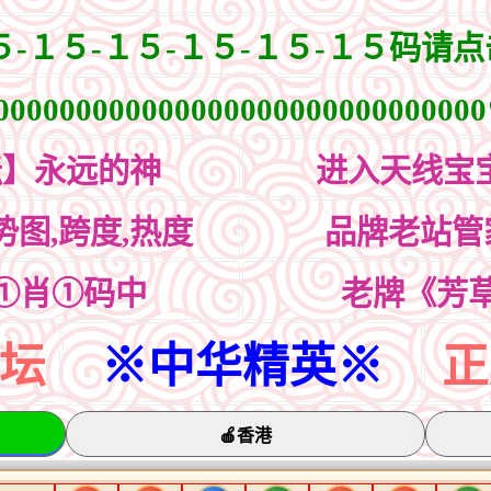
１５-１５-１５-１５-１５-１５码请
000000000000000000000000000
坛】永远的神
进入天线宝宝
势图,跨度,热度
品牌老站管
①肖①码中
老牌《芳
坛
※中华精英※
正