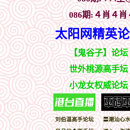
086期:４肖
太阳网精英论
【鬼谷子】论坛
世外桃源高手坛
小龙女权威论坛
刘伯温高手论坛
〓潮汕心