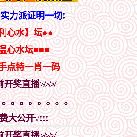
》实力派证明一切!
利心水】坛●●
温心水坛■■■
手点特一肖一码
前开奖直播≯≯≯
。。。。。。。。。
大公开√!!!
前开奖直播≯≯≯