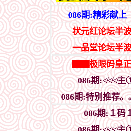
086期:精彩献
状元红论坛半
一品堂论坛半
▇▇极限码皇
086期:≮≮
086期:特别推
086期:１
086期:≮≮