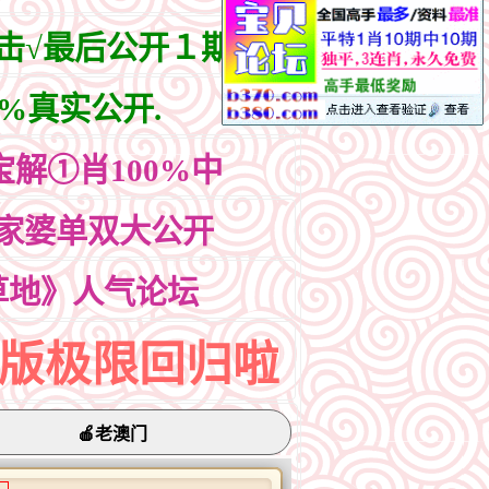
点击√最后公开１期
000%真实公开.
解①肖100%中
家婆单双大公开
草地》人气论坛
版极限回归啦