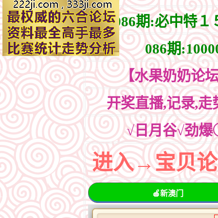
086期:必中特
086期:1000
【水果奶奶论
开奖直播,记录,走
√日月谷√劲爆
进入→宝贝论