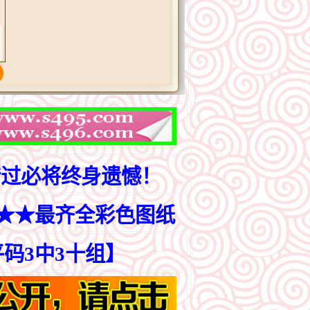
错过必将终身遗憾！
★★★最齐全彩色图纸
平码3中3十组】